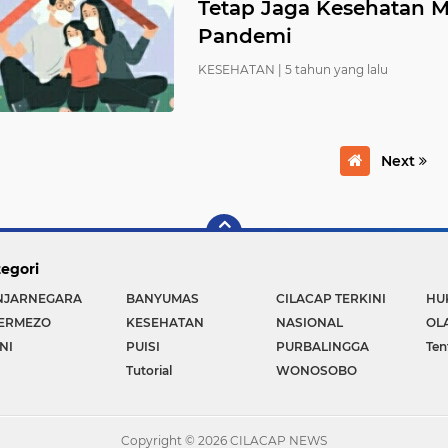
Tetap Jaga Kesehatan M
Pandemi
KESEHATAN |
5 tahun yang lalu
Next
egori
NJARNEGARA
BANYUMAS
CILACAP TERKINI
HU
TERMEZO
KESEHATAN
NASIONAL
OL
NI
PUISI
PURBALINGGA
Ten
Tutorial
WONOSOBO
Copyright ©
2026 CILACAP NEWS