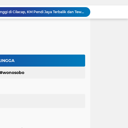
Dihantam Gelombang Tinggi di Cilacap, KM Pendi Jaya Terbalik dan Tewaskan 2 ABK
LBH Perisai Kebenaran Kirim 7 Advokat Senior Dalam Diklat Paralegal Posbankumdeskel Angkatan IX
LBH-PK Gelar Program Magang, Cetak Calon Advokat dan Pegiat Hukum Profesional
Terima Mahasiswa Magang Konvensional
Hartomo,SH.,MH Paparkan Materi Prosedur dan Alur Pelaporan Pidana dan Perdata
Baru Rampung Tapi Rusak, Dinas PU Banyumas Soroti Jembatan di Sumbang
Nasib Nahas Nelayan Cilacap, Jatuh ke Laut Lalu Ditemukan Tak Bernyawa
Kasus Mandiri Taspen Berlanjut, Pendemo Pasang Tenda Menginap di Lokasi
LINGGA
u Dokumen Nikah, Ini Alasan Kemenag Cilacap
wonosobo
Masak Air Pakai Listrik Berujung Petaka, Rumah Warga Sidareja Cilacap Hangus Terbakar