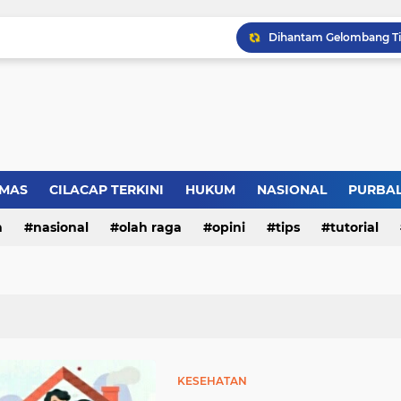
LBH Perisai Kebenaran 
MAS
CILACAP TERKINI
HUKUM
NASIONAL
PURBA
Musnahkan Puluhan Rib
n
nasional
olah raga
opini
tips
tutorial
KESEHATAN