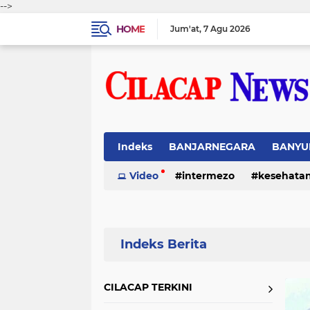
-->
HOME
Jum'at
7 Agu 2026
Indeks
BANJARNEGARA
BANYU
Video
intermezo
kesehata
Home
Currently Browsing: KESEHATAN
CILACAP TERKINI