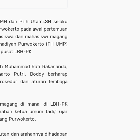
,MH dan Prih Utami,SH selaku
rwokerto pada awal pertemuan
asiswa dan mahasiswi magang
madiyah Purwokerto (FH UMP)
 pusat LBH-PK.
ah Muhammad Rafi Rakananda,
narto Putri. Doddy berharap
rosedur dan aturan lembaga
u magang di mana, di LBH-PK
rahan ketua umum tadi," ujar
ang Purwokerto.
utan dan arahannya dihadapan