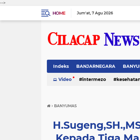
-->
HOME
Jum'at
7 Agu 2026
Indeks
BANJARNEGARA
BANYU
Video
intermezo
kesehata
›
BANYUMAS
H.Sugeng,SH.,M
Kepada Tiga M