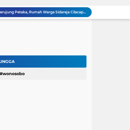
Masak Air Pakai Listrik Berujung Petaka, Rumah Warga Sidareja Cilacap Hangus Terbakar
Dihantam Gelombang Tinggi di Cilacap, KM Pendi Jaya Terbalik dan Tewaskan 2 ABK
LBH Perisai Kebenaran Kirim 7 Advokat Senior Dalam Diklat Paralegal Posbankumdeskel Angkatan IX
LBH-PK Gelar Program Magang, Cetak Calon Advokat dan Pegiat Hukum Profesional
Terima Mahasiswa Magang Konvensional
Hartomo,SH.,MH Paparkan Materi Prosedur dan Alur Pelaporan Pidana dan Perdata
Baru Rampung Tapi Rusak, Dinas PU Banyumas Soroti Jembatan di Sumbang
Nasib Nahas Nelayan Cilacap, Jatuh ke Laut Lalu Ditemukan Tak Bernyawa
LINGGA
Kasus Mandiri Taspen Berlanjut, Pendemo Pasang Tenda Menginap di Lokasi
wonosobo
Kemenkumham Jateng Gelar Diklat Paralegal IX, Sugianto S.H. Sampaikan Materi Perdana Hari Pertama