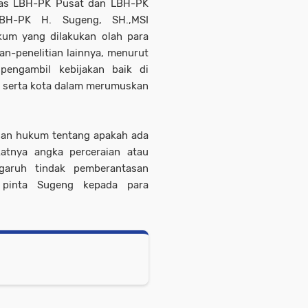
ras LBH-PK Pusat dan LBH-PK
BH-PK H. Sugeng, SH.,MSI
um yang dilakukan olah para
an-penelitian lainnya, menurut
pengambil kebijakan baik di
n serta kota dalam merumuskan
ian hukum tentang apakah ada
atnya angka perceraian atau
garuh tindak pemberantasan
" pinta Sugeng kepada para