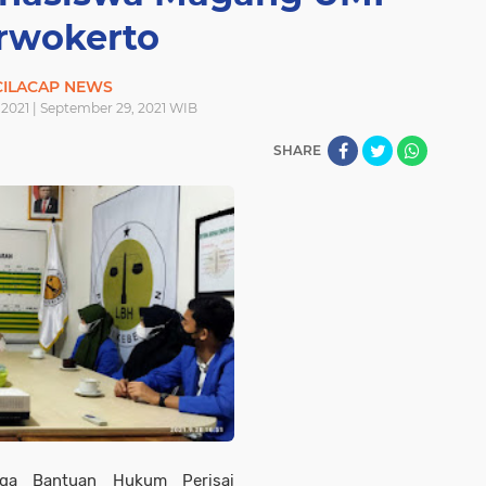
rwokerto
CILACAP NEWS
2021 | September 29, 2021 WIB
SHARE
a Bantuan Hukum Perisai