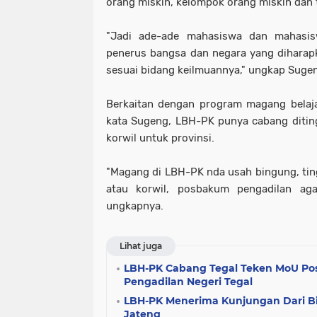
orang miskin, kelompok orang miskin dan
"Jadi ade-ade mahasiswa dan mahasisw
penerus bangsa dan negara yang dihara
sesuai bidang keilmuannya," ungkap Suge
Berkaitan dengan program magang belaja
kata Sugeng, LBH-PK punya cabang ditin
korwil untuk provinsi.
"Magang di LBH-PK nda usah bingung, ting
atau korwil, posbakum pengadilan aga
ungkapnya.
Lihat juga
LBH-PK Cabang Tegal Teken MoU P
Pengadilan Negeri Tegal
LBH-PK Menerima Kunjungan Dari 
Jateng