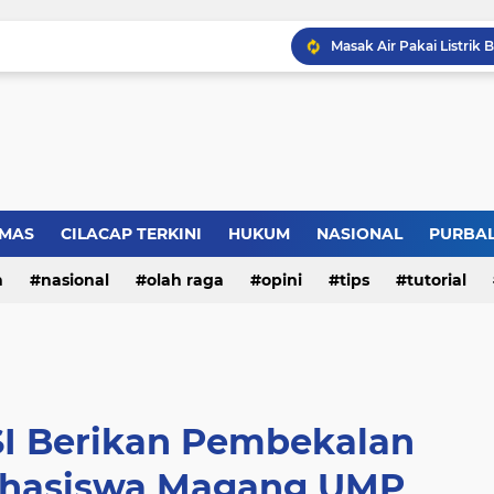
LBH Perisai Kebenaran 
MAS
CILACAP TERKINI
HUKUM
NASIONAL
PURBA
n
nasional
olah raga
opini
tips
tutorial
SI Berikan Pembekalan
ahasiswa Magang UMP