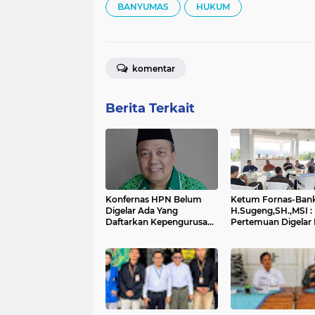
BANYUMAS
HUKUM
komentar
Berita Terkait
Konfernas HPN Belum
Ketum Fornas-Ban
Digelar Ada Yang
H.Sugeng,SH.,MSI :
Daftarkan Kepengurusan
Pertemuan Digelar
Baru DPP HPN : Kita
Rangka Silaturahmi
Bawa Ke Pengadilan
Konsolidasi Dijajar
Internal Pengurus