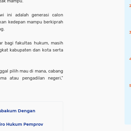
 tak mampu.
i ini adalah generasi calon
pkan kedepan mampu berkiprah
ng.
r bagi fakultas hukum, masih
gkat kabupaten dan kota serta
gal pilih mau di mana, cabang
ma atau pengadilan negeri,"
osbakum Dengan
Biro Hukum Pemprov