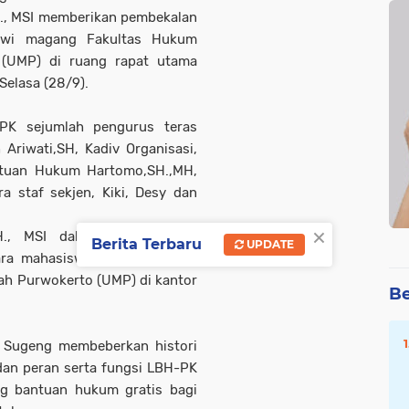
H., MSI memberikan pembekalan
swi magang Fakultas Hukum
 (UMP) di ruang rapat utama
Selasa (28/9).
K sejumlah pengurus teras
 Ariwati,SH, Kadiv Organisasi,
tuan Hukum Hartomo,SH.,MH,
a staf sekjen, Kiki, Desy dan
×
., MSI dalam sambutannya
Berita Terbaru
UPDATE
ara mahasiswa dan mahasiswi
h Purwokerto (UMP) di kantor
Be
, Sugeng membeberkan histori
dan peran serta fungsi LBH-PK
ng bantuan hukum gratis bagi