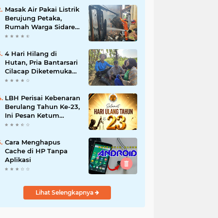
Masak Air Pakai Listrik
Berujung Petaka,
Rumah Warga Sidareja
Cilacap Hangus
Terbakar
4 Hari Hilang di
Hutan, Pria Bantarsari
Cilacap Diketemukan
Selamat
LBH Perisai Kebenaran
Berulang Tahun Ke-23,
Ini Pesan Ketum
H.Sugeng,SH.,MSI
Cara Menghapus
Cache di HP Tanpa
Aplikasi
Lihat Selengkapnya