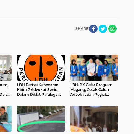
SHARE
kum,
LBH Perisai Kebenaran
LBH-PK Gelar Program
Kirim 7 Advokat Senior
Magang, Cetak Calon
 Dalam
Dalam Diklat Paralegal
Advokat dan Pegiat
 dan
Posbankumdeskel
Hukum Profesional
an
Angkatan IX