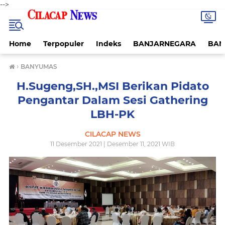
-->
Home
Terpopuler
Indeks
BANJARNEGARA
BAN
›
BANYUMAS
H.Sugeng,SH.,MSI Berikan Pidato
Pengantar Dalam Sesi Gathering
LBH-PK
CILACAP NEWS
11 Desember 2021 | Desember 11, 2021 WIB