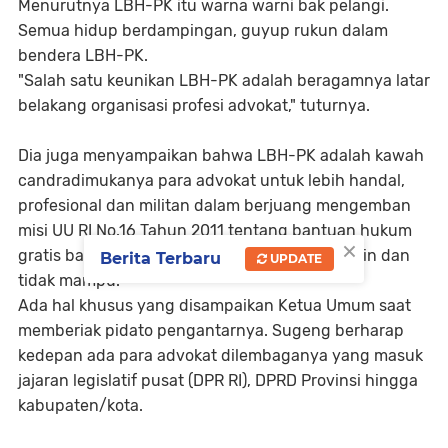
Menurutnya LBH-PK itu warna warni bak pelangi.
Semua hidup berdampingan, guyup rukun dalam
bendera LBH-PK.
"Salah satu keunikan LBH-PK adalah beragamnya latar
belakang organisasi profesi advokat," tuturnya.
Dia juga menyampaikan bahwa LBH-PK adalah kawah
candradimukanya para advokat untuk lebih handal,
profesional dan militan dalam berjuang mengemban
misi UU RI No.16 Tahun 2011 tentang bantuan hukum
×
gratis bagi orang miskin, kelompok orang miskin dan
Berita Terbaru
UPDATE
tidak mampu.
Ada hal khusus yang disampaikan Ketua Umum saat
memberiak pidato pengantarnya. Sugeng berharap
kedepan ada para advokat dilembaganya yang masuk
jajaran legislatif pusat (DPR RI), DPRD Provinsi hingga
kabupaten/kota.