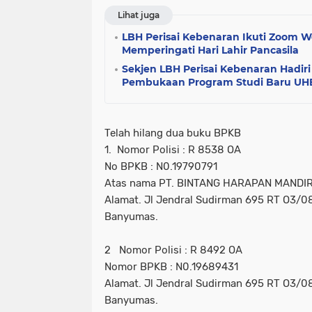
Lihat juga
LBH Perisai Kebenaran Ikuti Zoom W
Memperingati Hari Lahir Pancasila
Sekjen LBH Perisai Kebenaran Hadir
Pembukaan Program Studi Baru UH
Telah hilang dua buku BPKB
1. Nomor Polisi : R 8538 OA
No BPKB : N0.19790791
Atas nama PT. BINTANG HARAPAN MANDIR
Alamat. Jl Jendral Sudirman 695 RT O3/0
Banyumas.
2 Nomor Polisi : R 8492 OA
Nomor BPKB : N0.19689431
Alamat. Jl Jendral Sudirman 695 RT O3/0
Banyumas.