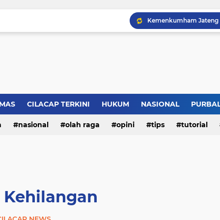
LBH Perisai Kebenaran 
MAS
CILACAP TERKINI
HUKUM
NASIONAL
PURBA
n
nasional
olah raga
opini
tips
tutorial
a Kehilangan
CILACAP NEWS