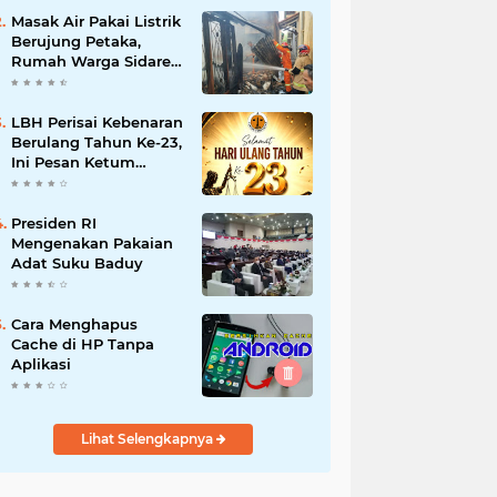
Masak Air Pakai Listrik
Berujung Petaka,
Rumah Warga Sidareja
Cilacap Hangus
Terbakar
LBH Perisai Kebenaran
Berulang Tahun Ke-23,
Ini Pesan Ketum
H.Sugeng,SH.,MSI
Presiden RI
Mengenakan Pakaian
Adat Suku Baduy
Cara Menghapus
Cache di HP Tanpa
Aplikasi
Lihat Selengkapnya