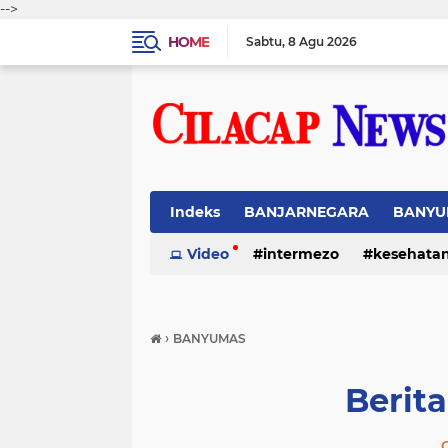
-->
HOME
Sabtu
8 Agu 2026
Indeks
BANJARNEGARA
BANYU
Video
intermezo
kesehata
›
BANYUMAS
Berit