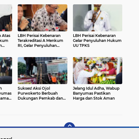
 Atas
LBH Perisai Kebenaran
LBH Perisai Kebenaran
nkum
Terakreditasi A Menkum
Gelar Penyuluhan Hukum
n
RI, Gelar Penyuluhan
UU TPKS
ungan
Hukum UU Perlindungan
Anak
h
Sukses! Aksi Ojol
Jelang Idul Adha, Wabup
nyumas
Purwokerto Berbuah
Banyumas Pastikan
rsama
Dukungan Pemkab dan
Harga dan Stok Aman
DPRD untuk RUU
Transportasi Online