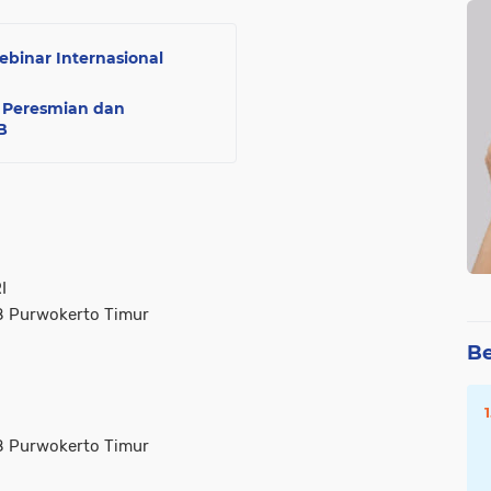
ebinar Internasional
i Peresmian dan
B
I
8 Purwokerto Timur
Be
8 Purwokerto Timur