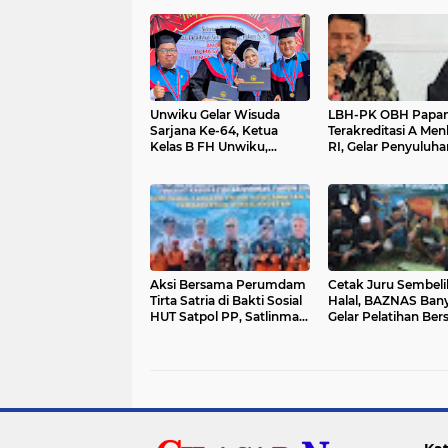
Unwiku Gelar Wisuda
LBH-PK OBH Papan
Sarjana Ke-64, Ketua
Terakreditasi A Me
Kelas B FH Unwiku,
RI, Gelar Penyuluha
Suryawan: Jaga
Hukum UU Perlind
Paseduluran Hukum
Anak
Selawase Urip
Aksi Bersama Perumdam
Cetak Juru Sembeli
Tirta Satria di Bakti Sosial
Halal, BAZNAS Ba
HUT Satpol PP, Satlinmas,
Gelar Pelatihan Be
dan Damkar Cilongok
Kang Jalal