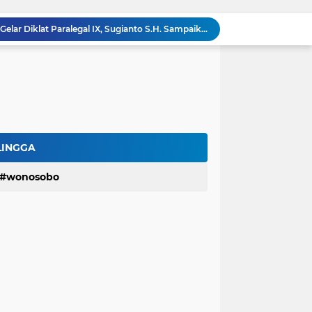
Kemenkumham Jateng Gelar Diklat Paralegal IX, Sugianto S.H. Sampaikan Materi Perdana Hari Pertama
Masak Air Pakai Listrik Berujung Petaka, Rumah Warga Sidareja Cilacap Hangus Terbakar
Dihantam Gelombang Tinggi di Cilacap, KM Pendi Jaya Terbalik dan Tewaskan 2 ABK
LBH Perisai Kebenaran Kirim 7 Advokat Senior Dalam Diklat Paralegal Posbankumdeskel Angkatan IX
LBH-PK Gelar Program Magang, Cetak Calon Advokat dan Pegiat Hukum Profesional
Terima Mahasiswa Magang Konvensional
Hartomo,SH.,MH Paparkan Materi Prosedur dan Alur Pelaporan Pidana dan Perdata
Baru Rampung Tapi Rusak, Dinas PU Banyumas Soroti Jembatan di Sumbang
LINGGA
Nasib Nahas Nelayan Cilacap, Jatuh ke Laut Lalu Ditemukan Tak Bernyawa
wonosobo
Sekretaris LBH-PK Cabang Banyumas Neni Endah Susanti Jadi Narasumber Diklat Paralegal Posbankum Angkatan IX Jateng