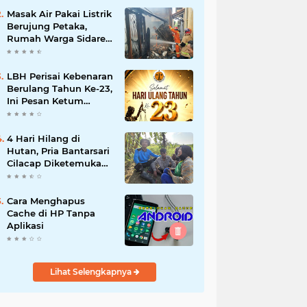
Masak Air Pakai Listrik
Berujung Petaka,
Rumah Warga Sidareja
Cilacap Hangus
Terbakar
LBH Perisai Kebenaran
Berulang Tahun Ke-23,
Ini Pesan Ketum
H.Sugeng,SH.,MSI
4 Hari Hilang di
Hutan, Pria Bantarsari
Cilacap Diketemukan
Selamat
Cara Menghapus
Cache di HP Tanpa
Aplikasi
Lihat Selengkapnya