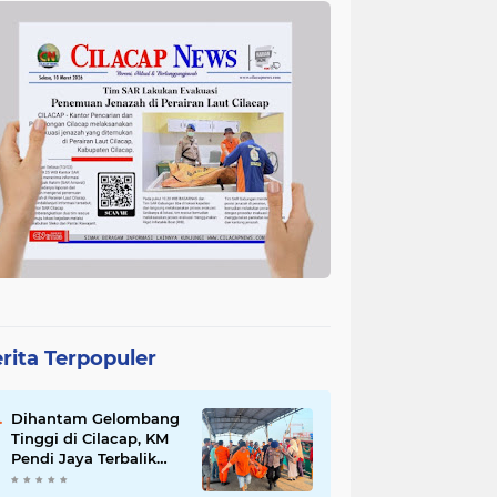
rita Terpopuler
Dihantam Gelombang
Tinggi di Cilacap, KM
Pendi Jaya Terbalik
dan Tewaskan 2 ABK