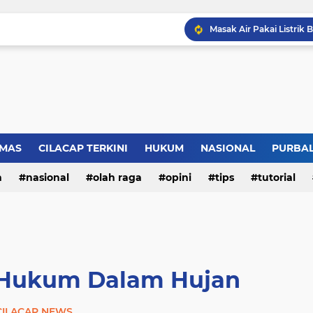
LBH Perisai Kebenaran 
MAS
CILACAP TERKINI
HUKUM
NASIONAL
PURBA
n
nasional
olah raga
opini
tips
tutorial
at Hukum Dalam Hujan
CILACAP NEWS