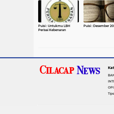
Puisi : Untukmu LBH
Puisi : Desember 20
Perisai Kebenaran
Kat
BA
IN
OPI
Tips