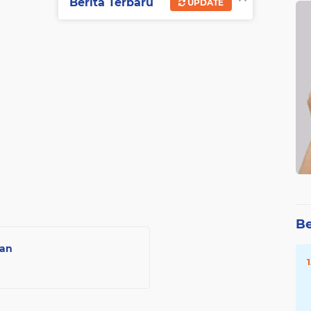
Berita Terbaru
UPDATE
Be
ran