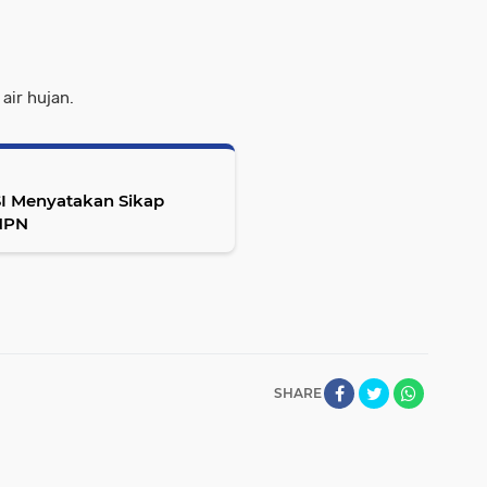
air hujan.
I Menyatakan Sikap
HPN
SHARE