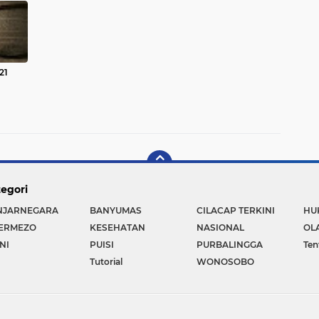
21
egori
NJARNEGARA
BANYUMAS
CILACAP TERKINI
HU
TERMEZO
KESEHATAN
NASIONAL
OL
NI
PUISI
PURBALINGGA
Ten
Tutorial
WONOSOBO
Copyright ©
2026 CILACAP NEWS