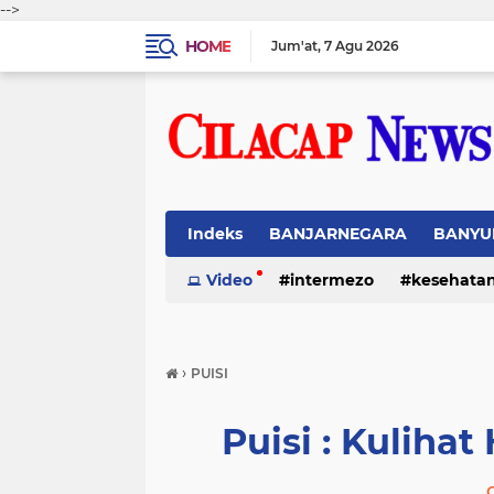
-->
HOME
Jum'at
7 Agu 2026
Indeks
BANJARNEGARA
BANYU
Video
intermezo
kesehata
›
PUISI
Puisi : Kulih