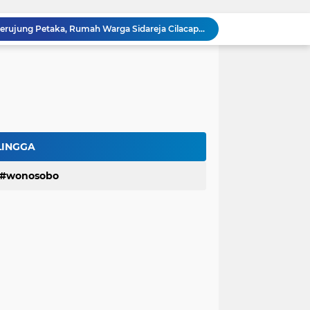
Masak Air Pakai Listrik Berujung Petaka, Rumah Warga Sidareja Cilacap Hangus Terbakar
Dihantam Gelombang Tinggi di Cilacap, KM Pendi Jaya Terbalik dan Tewaskan 2 ABK
LBH Perisai Kebenaran Kirim 7 Advokat Senior Dalam Diklat Paralegal Posbankumdeskel Angkatan IX
LBH-PK Gelar Program Magang, Cetak Calon Advokat dan Pegiat Hukum Profesional
Terima Mahasiswa Magang Konvensional
Hartomo,SH.,MH Paparkan Materi Prosedur dan Alur Pelaporan Pidana dan Perdata
Baru Rampung Tapi Rusak, Dinas PU Banyumas Soroti Jembatan di Sumbang
Nasib Nahas Nelayan Cilacap, Jatuh ke Laut Lalu Ditemukan Tak Bernyawa
LINGGA
Kasus Mandiri Taspen Berlanjut, Pendemo Pasang Tenda Menginap di Lokasi
wonosobo
Kemenkumham Jateng Gelar Diklat Paralegal IX, Sugianto S.H. Sampaikan Materi Perdana Hari Pertama