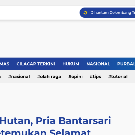
LBH Perisai Kebenaran 
Musnahkan Puluhan Rib
MAS
CILACAP TERKINI
HUKUM
NASIONAL
PURBA
n
nasional
olah raga
opini
tips
tutorial
 Hutan, Pria Bantarsari
ketemukan Selamat