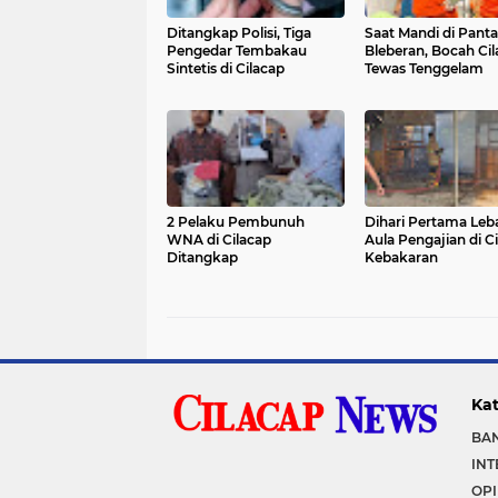
Ditangkap Polisi, Tiga
Saat Mandi di Panta
Pengedar Tembakau
Bleberan, Bocah Ci
Sintetis di Cilacap
Tewas Tenggelam
2 Pelaku Pembunuh
Dihari Pertama Leb
WNA di Cilacap
Aula Pengajian di C
Ditangkap
Kebakaran
Kat
BA
IN
OPI