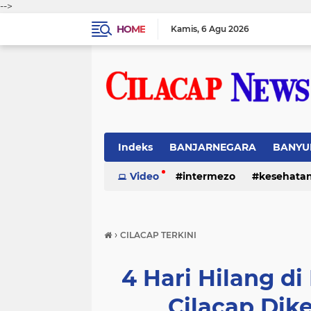
-->
HOME
Kamis
6 Agu 2026
Indeks
BANJARNEGARA
BANYU
Video
intermezo
kesehata
›
CILACAP TERKINI
4 Hari Hilang di
Cilacap Di