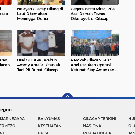
i
Nelayan Cilacap Hilang di
Gegara Pesta Miras, Pria
lacap
Laut Ditemukan
Asal Demak Tewas
Meninggal Dunia
Dikeroyok di Cilacap
aran,
Usai OTT KPK, Wabup
Pemkab Cilacap Gelar
ilacap
Ammy Amalia Ditunjuk
Apel Pasukan Operasi
Jadi Plt Bupati Cilacap
Ketupat, Siap Amankan
Arus Mudik dan Idul Fitri
1447 H
egori
NJARNEGARA
BANYUMAS
CILACAP TERKINI
HU
TERMEZO
KESEHATAN
NASIONAL
OL
NI
PUISI
PURBALINGGA
Ten