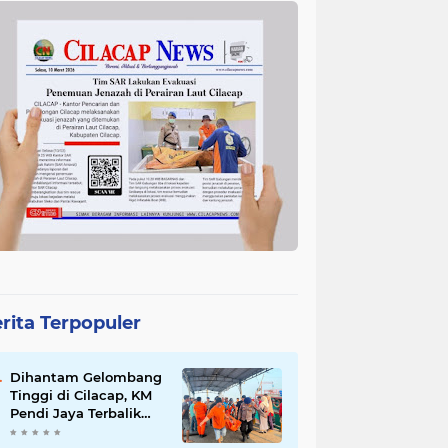
rita Terpopuler
Dihantam Gelombang
Tinggi di Cilacap, KM
Pendi Jaya Terbalik
dan Tewaskan 2 ABK