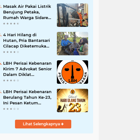
Masak Air Pakai Listrik
Berujung Petaka,
Rumah Warga Sidareja
Cilacap Hangus
Terbakar
4 Hari Hilang di
Hutan, Pria Bantarsari
Cilacap Diketemukan
Selamat
LBH Perisai Kebenaran
Kirim 7 Advokat Senior
Dalam Diklat
Paralegal
Posbankumdeskel
Angkatan IX
LBH Perisai Kebenaran
Berulang Tahun Ke-23,
Ini Pesan Ketum
H.Sugeng,SH.,MSI
Lihat Selengkapnya