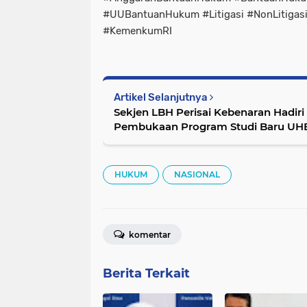
#UUBantuanHukum #Litigasi #NonLitigas
#KemenkumRI
Artikel Selanjutnya
Sekjen LBH Perisai Kebenaran Hadir
Pembukaan Program Studi Baru UH
HUKUM
NASIONAL
komentar
Berita Terkait