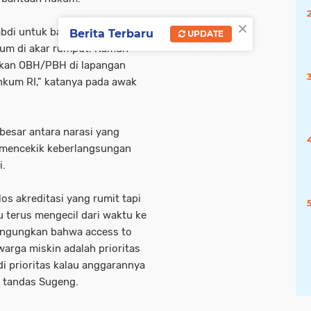
×
abdi untuk bangsa, negara, dan
Berita Terbaru
UPDATE
kum di akar rumput. Namun
rekan OBH/PBH di lapangan
kum RI," katanya pada awak
esar antara narasi yang
 mencekik keberlangsungan
i.
os akreditasi yang rumit tapi
 terus mengecil dari waktu ke
engungkan bahwa access to
warga miskin adalah prioritas
i prioritas kalau anggarannya
" tandas Sugeng.