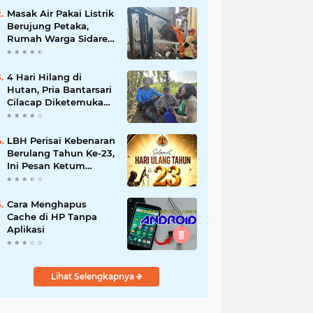
Masak Air Pakai Listrik
Berujung Petaka,
Rumah Warga Sidareja
Cilacap Hangus
Terbakar
4 Hari Hilang di
Hutan, Pria Bantarsari
Cilacap Diketemukan
Selamat
LBH Perisai Kebenaran
Berulang Tahun Ke-23,
Ini Pesan Ketum
H.Sugeng,SH.,MSI
Cara Menghapus
Cache di HP Tanpa
Aplikasi
Lihat Selengkapnya