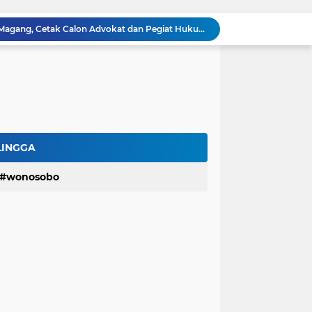
Terima Mahasiswa Magang Konvensional
Hartomo,SH.,MH Paparkan Materi Prosedur dan Alur Pelaporan Pidana dan Perdata
Baru Rampung Tapi Rusak, Dinas PU Banyumas Soroti Jembatan di Sumbang
Nasib Nahas Nelayan Cilacap, Jatuh ke Laut Lalu Ditemukan Tak Bernyawa
Kasus Mandiri Taspen Berlanjut, Pendemo Pasang Tenda Menginap di Lokasi
Kemenkumham Jateng Gelar Diklat Paralegal IX, Sugianto S.H. Sampaikan Materi Perdana Hari Pertama
Masak Air Pakai Listrik Berujung Petaka, Rumah Warga Sidareja Cilacap Hangus Terbakar
Dihantam Gelombang Tinggi di Cilacap, KM Pendi Jaya Terbalik dan Tewaskan 2 ABK
LINGGA
LBH Perisai Kebenaran Kirim 7 Advokat Senior Dalam Diklat Paralegal Posbankumdeskel Angkatan IX
wonosobo
LBH-PK Gelar Program Magang, Cetak Calon Advokat dan Pegiat Hukum Profesional