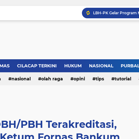
LBH Perisai Kebenaran 
MAS
CILACAP TERKINI
HUKUM
NASIONAL
PURBA
n
nasional
olah raga
opini
tips
tutorial
BH/PBH Terakreditasi,
 Ketum Fornas Bankum