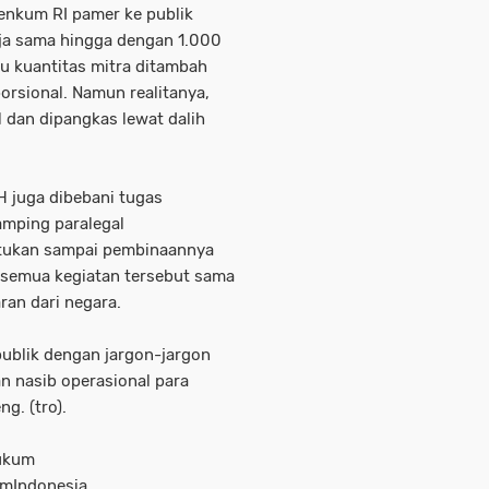
enkum RI pamer ke publik
a sama hingga dengan 1.000
u kuantitas mitra ditambah
orsional. Namun realitanya,
 dan dipangkas lewat dalih
 juga dibebani tugas
amping paralegal
ntukan sampai pembinaannya
 semua kegiatan tersebut sama
an dari negara.
ublik dengan jargon-jargon
 nasib operasional para
g. (tro).
ukum
mIndonesia