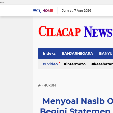
-->
HOME
Jum'at
7 Agu 2026
Indeks
BANJARNEGARA
BANYU
Video
intermezo
kesehata
›
HUKUM
Menyoal Nasib O
Begini Statemen