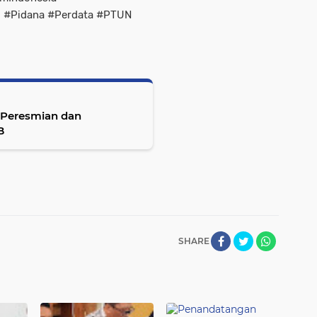
i #Pidana #Perdata #PTUN
i Peresmian dan
B
SHARE