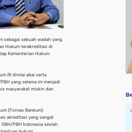
m sebagai sebuah wadah yang
n Hukum terakreditasi di
hadap Kementerian Hukum
m RI dinilai abai serta
PBH yang selama ini menjadi
sis masyarakat miskin dan
Be
kum (Fornas Bankum)
s akreditasi yang sangat
eh OBH/PBH Indonesia seolah
a bantuan hukum.