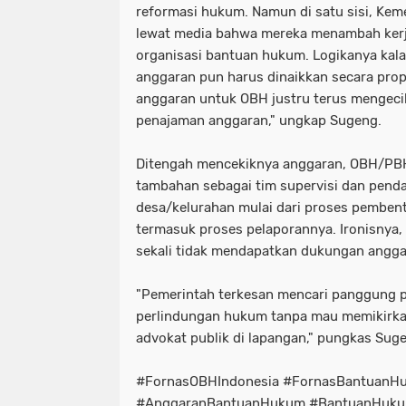
reformasi hukum. Namun di satu sisi, Kem
lewat media bahwa mereka menambah kerj
organisasi bantuan hukum. Logikanya kala
anggaran pun harus dinaikkan secara prop
anggaran untuk OBH justru terus mengecil
penajaman anggaran," ungkap Sugeng.
Ditengah mencekiknya anggaran, OBH/PBH
tambahan sebagai tim supervisi dan pend
desa/kelurahan mulai dari proses pembe
termasuk proses pelaporannya. Ironisnya,
sekali tidak mendapatkan dukungan anggar
​"Pemerintah terkesan mencari panggung p
perlindungan hukum tanpa mau memikirkan
advokat publik di lapangan," pungkas Sugen
#FornasOBHIndonesia #FornasBantuanH
#AnggaranBantuanHukum #BantuanHuku