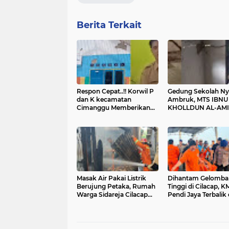
Berita Terkait
Respon Cepat..!! Korwil P
Gedung Sekolah Ny
dan K kecamatan
Ambruk, MTS IBNU
Cimanggu Memberikan
KHOLLDUN AL-AM
Bantuan Terhadap
Cilacap Butuh Bant
Gedung Sekolah Rusak
dari Pemerintah
Masak Air Pakai Listrik
Dihantam Gelomba
Berujung Petaka, Rumah
Tinggi di Cilacap, K
Warga Sidareja Cilacap
Pendi Jaya Terbalik
Hangus Terbakar
Tewaskan 2 ABK