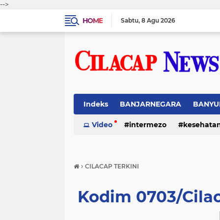
-->
HOME
Sabtu
8 Agu 2026
Indeks
BANJARNEGARA
BANYU
Video
intermezo
kesehata
›
CILACAP TERKINI
Kodim 0703/Cila