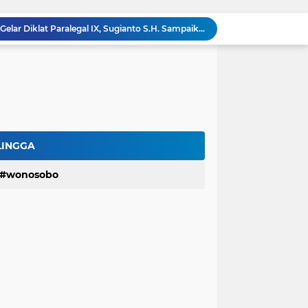
Masak Air Pakai Listrik Berujung Petaka, Rumah Warga Sidareja Cilacap Hangus Terbakar
Dihantam Gelombang Tinggi di Cilacap, KM Pendi Jaya Terbalik dan Tewaskan 2 ABK
LBH Perisai Kebenaran Kirim 7 Advokat Senior Dalam Diklat Paralegal Posbankumdeskel Angkatan IX
LBH-PK Gelar Program Magang, Cetak Calon Advokat dan Pegiat Hukum Profesional
Terima Mahasiswa Magang Konvensional
Hartomo,SH.,MH Paparkan Materi Prosedur dan Alur Pelaporan Pidana dan Perdata
Baru Rampung Tapi Rusak, Dinas PU Banyumas Soroti Jembatan di Sumbang
Nasib Nahas Nelayan Cilacap, Jatuh ke Laut Lalu Ditemukan Tak Bernyawa
LINGGA
Sekretaris LBH-PK Cabang Banyumas Neni Endah Susanti Jadi Narasumber Diklat Paralegal Posbankum Angkatan IX Jateng
wonosobo
Kemenkumham Jateng Gelar Diklat Paralegal IX, Sugianto S.H. Sampaikan Materi Perdana Hari Pertama