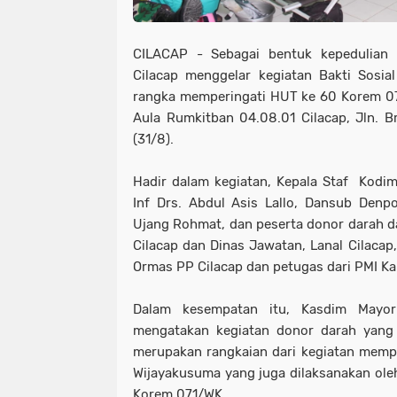
CILACAP - Sebagai bentuk kepedulian
Cilacap menggelar kegiatan Bakti Sosia
rangka memperingati HUT ke 60 Korem 07
Aula Rumkitban 04.08.01 Cilacap, Jln. Br
(31/8).
Hadir dalam kegiatan, Kepala Staf Kodi
Inf Drs. Abdul Asis Lallo, Dansub Denp
Ujang Rohmat, dan peserta donor darah d
Cilacap dan Dinas Jawatan, Lanal Cilacap,
Ormas PP Cilacap dan petugas dari PMI Ka
Dalam kesempatan itu, Kasdim Mayor
mengatakan kegiatan donor darah yang 
merupakan rangkaian dari kegiatan memp
Wijayakusuma yang juga dilaksanakan oleh
Korem 071/WK.