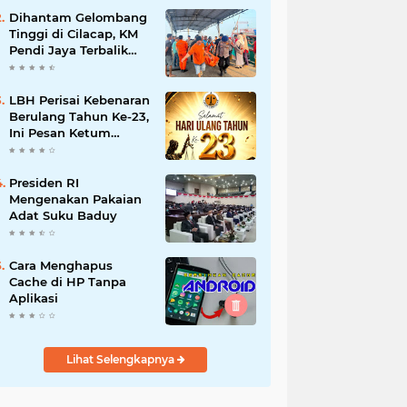
Terbakar
Dihantam Gelombang
Tinggi di Cilacap, KM
Pendi Jaya Terbalik
dan Tewaskan 2 ABK
LBH Perisai Kebenaran
Berulang Tahun Ke-23,
Ini Pesan Ketum
H.Sugeng,SH.,MSI
Presiden RI
Mengenakan Pakaian
Adat Suku Baduy
Cara Menghapus
Cache di HP Tanpa
Aplikasi
Lihat Selengkapnya