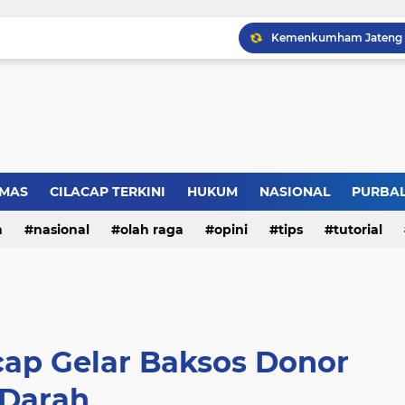
LBH Perisai Kebenaran 
MAS
CILACAP TERKINI
HUKUM
NASIONAL
PURBA
n
nasional
olah raga
opini
tips
tutorial
cap Gelar Baksos Donor
Darah