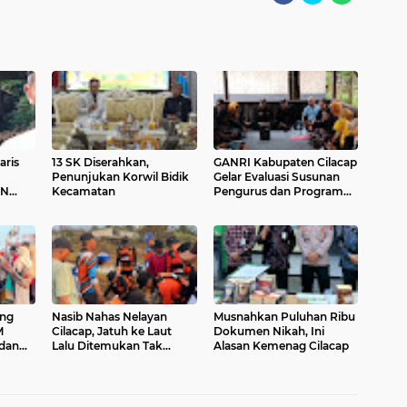
aris
13 SK Diserahkan,
GANRI Kabupaten Cilacap
Penunjukan Korwil Bidik
Gelar Evaluasi Susunan
IN
Kecamatan
Pengurus dan Program
uan
Anggota Tahun 2026
ng
Nasib Nahas Nelayan
Musnahkan Puluhan Ribu
M
Cilacap, Jatuh ke Laut
Dokumen Nikah, Ini
 dan
Lalu Ditemukan Tak
Alasan Kemenag Cilacap
Bernyawa