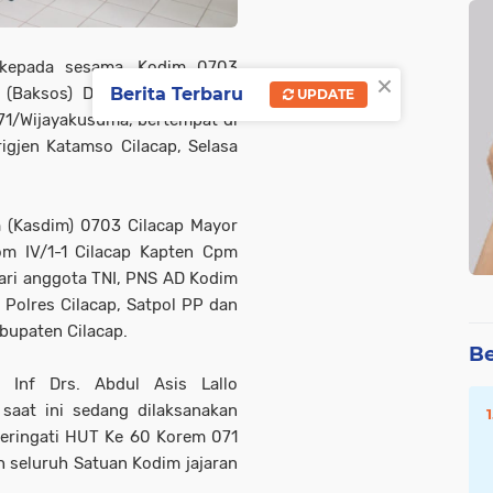
 kepada sesama, Kodim 0703
×
l (Baksos) Donor darah dalam
Berita Terbaru
UPDATE
1/Wijayakusuma, bertempat di
igjen Katamso Cilacap, Selasa
m (Kasdim) 0703 Cilacap Mayor
om IV/1-1 Cilacap Kapten Cpm
ari anggota TNI, PNS AD Kodim
 Polres Cilacap, Satpol PP dan
bupaten Cilacap.
Be
 Inf Drs. Abdul Asis Lallo
saat ini sedang dilaksanakan
eringati HUT Ke 60 Korem 071
 seluruh Satuan Kodim jajaran