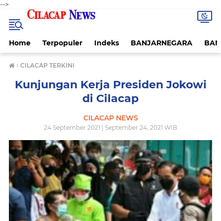
-->
Home
Terpopuler
Indeks
BANJARNEGARA
BAN
›
CILACAP TERKINI
Kunjungan Kerja Presiden Jokowi
di Cilacap
CILACAP NEWS
24 September 2021 | September 24, 2021 WIB