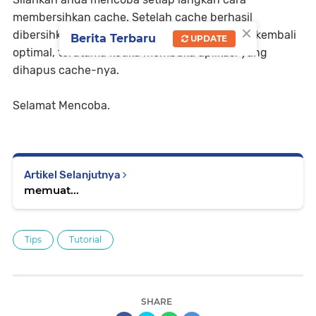
membersihkan cache. Setelah cache berhasil
×
dibersihkan maka performa smartphone akan kembali
Berita Terbaru
UPDATE
optimal, terutama ketika membuka aplikasi yang
dihapus cache-nya.
Selamat Mencoba.
Artikel Selanjutnya
memuat...
Tips
Tutorial
SHARE