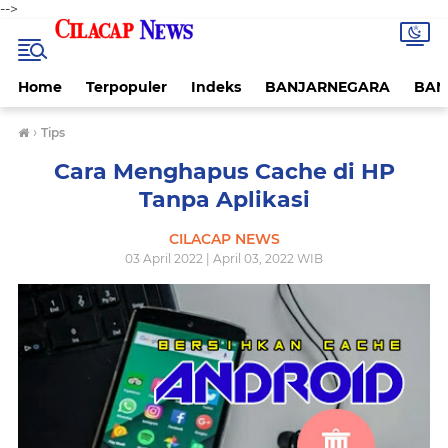
-->
Home
Terpopuler
Indeks
BANJARNEGARA
BAN
›
Tips
Cara Menghapus Cache di HP
Tanpa Aplikasi
CILACAP NEWS
03 April 2022 | April 03, 2022 WIB