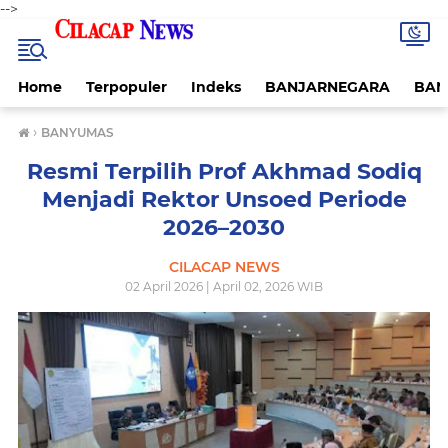
-->
Home
Terpopuler
Indeks
BANJARNEGARA
BAN
›
BANYUMAS
Resmi Terpilih Prof Akhmad Sodiq
Menjadi Rektor Unsoed Periode
2026–2030
CILACAP NEWS
02 April 2026 | April 02, 2026 WIB