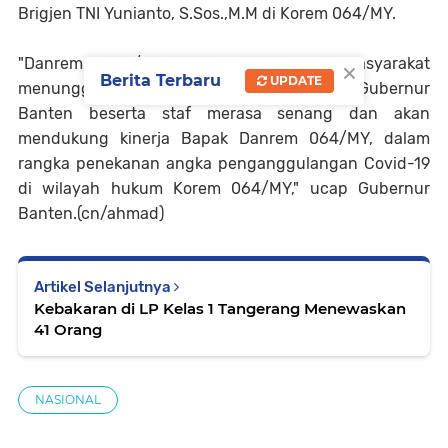
Brigjen TNI Yunianto, S.Sos.,M.M di Korem 064/MY.
×
"Danrem 064/MY selamat bekerja, masyarakat
Berita Terbaru
UPDATE
menunggu pengabdian bapak, saya selaku Gubernur
Banten beserta staf merasa senang dan akan
mendukung kinerja Bapak Danrem 064/MY, dalam
rangka penekanan angka penganggulangan Covid-19
di wilayah hukum Korem 064/MY," ucap Gubernur
Banten.(cn/ahmad)
Artikel Selanjutnya
Kebakaran di LP Kelas 1 Tangerang Menewaskan
41 Orang
NASIONAL