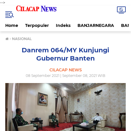
-->
Home
Terpopuler
Indeks
BANJARNEGARA
BAN
›
NASIONAL
Danrem 064/MY Kunjungi
Gubernur Banten
CILACAP NEWS
08 September 2021 | September 08, 2021 WIB