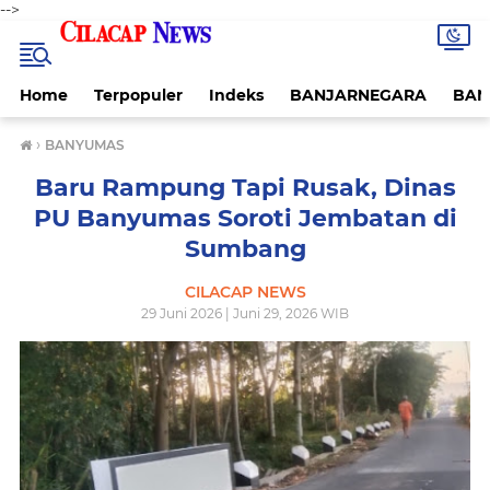
-->
Home
Terpopuler
Indeks
BANJARNEGARA
BAN
›
BANYUMAS
Baru Rampung Tapi Rusak, Dinas
PU Banyumas Soroti Jembatan di
Sumbang
CILACAP NEWS
29 Juni 2026 | Juni 29, 2026 WIB